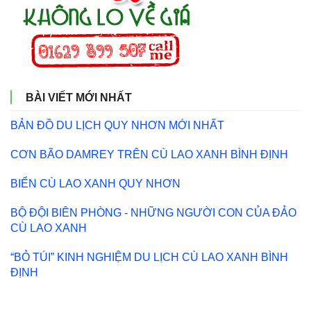
BÀI VIẾT MỚI NHẤT
BẢN ĐỒ DU LỊCH QUY NHƠN MỚI NHẤT
CƠN BÃO DAMREY TRÊN CÙ LAO XANH BÌNH ĐỊNH
BIỂN CÙ LAO XANH QUY NHƠN
BỘ ĐỘI BIÊN PHÒNG - NHỮNG NGƯỜI CON CỦA ĐẢO
CÙ LAO XANH
“BỎ TÚI” KINH NGHIỆM DU LỊCH CÙ LAO XANH BÌNH
ĐỊNH