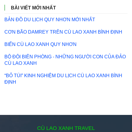
BÀI VIẾT MỚI NHẤT
BẢN ĐỒ DU LỊCH QUY NHƠN MỚI NHẤT
CƠN BÃO DAMREY TRÊN CÙ LAO XANH BÌNH ĐỊNH
BIỂN CÙ LAO XANH QUY NHƠN
BỘ ĐỘI BIÊN PHÒNG - NHỮNG NGƯỜI CON CỦA ĐẢO
CÙ LAO XANH
“BỎ TÚI” KINH NGHIỆM DU LỊCH CÙ LAO XANH BÌNH
ĐỊNH
CÙ LAO XANH TRAVEL