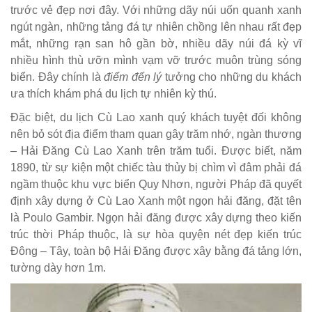
trước vẻ đẹp nơi đây. Với những dãy núi uốn quanh xanh
ngút ngàn, những tảng đá tự nhiên chồng lên nhau rất đẹp
mắt, những rạn san hô gần bờ, nhiều dãy núi đá kỳ vĩ
nhiều hình thù ưỡn mình vạm vỡ trước muôn trùng sóng
biển. Đây chính là
điểm đến lý
tưởng cho những du khách
ưa thích khám phá du lịch tự nhiên kỳ thú.
Đặc biệt, du lịch Cù Lao xanh quý khách tuyệt đối không
nên bỏ sót địa điểm tham quan gây trăm nhớ, ngàn thương
– Hải Đăng Cù Lao Xanh trên trăm tuổi. Được biết, năm
1890, từ sự kiện một chiếc tàu thủy bị chìm vì đâm phải đá
ngầm thuộc khu vực biển Quy Nhơn, người Pháp đã quyết
định xây dựng ở Cù Lao Xanh một ngọn hải đăng, đặt tên
là Poulo Gambir. Ngọn hải đăng được xây dựng theo kiến
trúc thời Pháp thuộc, là sự hòa quyện nét đẹp kiến trúc
Đông – Tây, toàn bộ Hải Đăng được xây bằng đá tảng lớn,
tường dày hơn 1m.