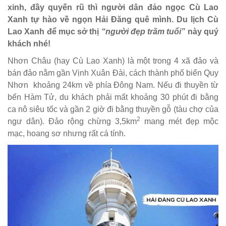
xinh, đầy quyến rũ thì người dân đảo ngọc Cù Lao
Xanh tự hào về ngọn Hải Đăng quê mình. Du lịch Cù
Lao Xanh để mục sở thị
“người đẹp trăm tuổi”
này quý
khách nhé!
Nhơn Châu (hay Cù Lao Xanh) là một trong 4 xã đảo và
bán đảo nằm gần Vịnh Xuân Đài, cách thành phố biển Quy
Nhơn khoảng 24km về phía Đông Nam. Nếu đi thuyền từ
bến Hàm Tử, du khách phải mất khoảng 30 phút đi bằng
ca nô siêu tốc và gần 2 giờ đi bằng thuyền gỗ (tàu chợ của
2
ngư dân)
.
Đảo rộng chừng 3,5km
mang mét đẹp mộc
mạc, hoang sơ nhưng rất cá tính.