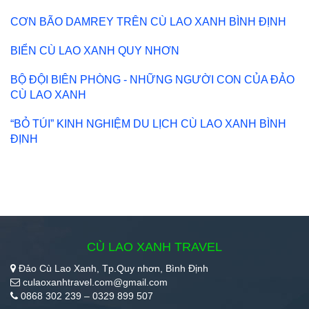
CƠN BÃO DAMREY TRÊN CÙ LAO XANH BÌNH ĐỊNH
BIỂN CÙ LAO XANH QUY NHƠN
BỘ ĐỘI BIÊN PHÒNG - NHỮNG NGƯỜI CON CỦA ĐẢO
CÙ LAO XANH
“BỎ TÚI” KINH NGHIỆM DU LỊCH CÙ LAO XANH BÌNH
ĐỊNH
CÙ LAO XANH TRAVEL
Đảo Cù Lao Xanh, Tp.Quy nhơn, Bình Định
culaoxanhtravel.com@gmail.com
0868 302 239 – 0329 899 507