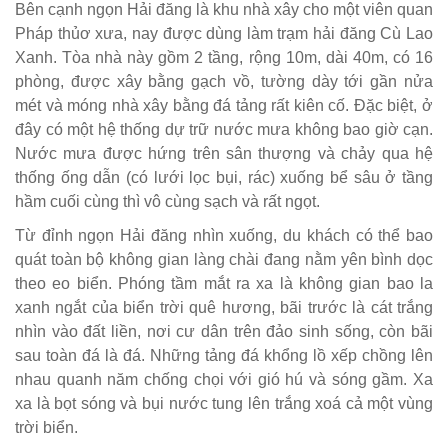
Bên cạnh ngọn Hải đăng là khu nhà xây cho một viên quan
Pháp thủơ xưa, nay được dùng làm trạm hải đăng Cù Lao
Xanh. Tòa nhà này gồm 2 tầng, rộng 10m, dài 40m, có 16
phòng, được xây bằng gạch vồ, tường dày tới gần nửa
mét và móng nhà xây bằng đá tảng rất kiên cố. Ðặc biệt, ở
đây có một hệ thống dự trữ nước mưa không bao giờ cạn.
Nước mưa được hứng trên sân thượng và chảy qua hệ
thống ống dẫn (có lưới lọc bụi, rác) xuống bể sâu ở tầng
hầm cuối cùng thì vô cùng sạch và rất ngọt.
Từ đỉnh ngọn Hải đăng nhìn xuống, du khách có thể bao
quát toàn bộ không gian làng chài đang nằm yên bình dọc
theo eo biển. Phóng tầm mắt ra xa là không gian bao la
xanh ngắt của biển trời quê hương, bãi trước là cát trắng
nhìn vào đất liền, nơi cư dân trên đảo sinh sống, còn bãi
sau toàn đá là đá. Những tảng đá khổng lồ xếp chồng lên
nhau quanh năm chống chọi với gió hú và sóng gầm. Xa
xa là bọt sóng và bụi nước tung lên trắng xoá cả một vùng
trời biển.