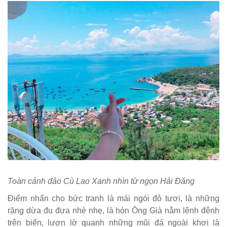
Toàn cảnh đảo Cù Lao Xanh nhìn từ ngọn Hải Đăng
Điểm nhấn cho bức tranh là mái ngói đỏ tươi, là những
rặng dừa đu đưa nhè nhẹ, là hòn Ông Già nằm lênh đênh
trên biển, lượn lờ quanh những mũi đá ngoài khơi là