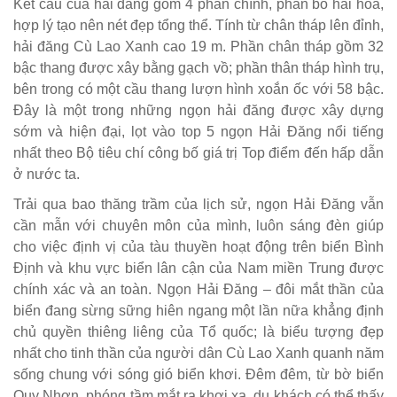
Kết cấu của hải đăng gồm 4 phần chính, phân bổ hài hòa,
hợp lý tạo nên nét đẹp tổng thể. Tính từ chân tháp lên đỉnh,
hải đăng Cù Lao Xanh cao 19 m. Phần chân tháp gồm 32
bậc thang được xây bằng gạch vồ; phần thân tháp hình trụ,
bên trong có một cầu thang lượn hình xoắn ốc với 58 bậc.
Đây là một trong những ngọn hải đăng được xây dựng
sớm và hiện đại, lọt vào top 5 ngọn Hải Đăng nổi tiếng
nhất theo Bộ tiêu chí công bố giá trị Top điểm đến hấp dẫn
ở nước ta.
Trải qua bao thăng trầm của lịch sử, ngọn Hải Đăng vẫn
cần mẫn với chuyên môn của mình, luôn sáng đèn giúp
cho việc định vị của tàu thuyền hoạt động trên biển Bình
Định và khu vực biển lân cận của Nam miền Trung được
chính xác và an toàn. Ngọn Hải Đăng – đôi mắt thần của
biển đang sừng sững hiên ngang một lần nữa khẳng định
chủ quyền thiêng liêng của Tổ quốc; là biểu tượng đẹp
nhất cho tinh thần của người dân Cù Lao Xanh quanh năm
sống chung với sóng gió biển khơi. Ðêm đêm, từ bờ biển
Quy Nhơn, phóng tầm mắt ra khơi xa, du khách có thể thấy