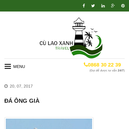
0868 30 22 39
Toggle
(Gọi để được tư vấn
24/7
)
navigation
20, 07, 2017
ĐÁ ÔNG GIÀ