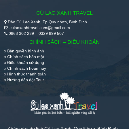
CÙ LAO XANH TRAVEL
Đảo Cù Lao Xanh, Tp.Quy nhơn, Bình Định
culaoxanhtravel.com@gmail.com
0868 302 239 – 0329 899 507
CHÍNH SÁCH – ĐIỀU KHOẢN
Bản quyền hình ảnh
Chính sách bảo mật
Điều khoản sử dụng
Chính sách hoàn hủy
Hình thức thanh toán
Hướng dẫn đặt Tour
Khám phá du lịch Cù Lao Xanh, Quy Nhơn, Bình Định –