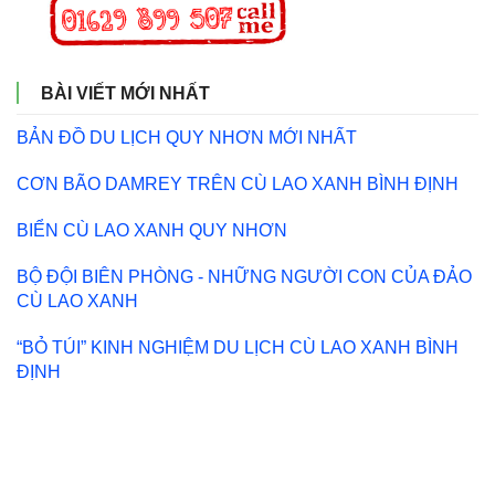
BÀI VIẾT MỚI NHẤT
BẢN ĐỒ DU LỊCH QUY NHƠN MỚI NHẤT
CƠN BÃO DAMREY TRÊN CÙ LAO XANH BÌNH ĐỊNH
BIỂN CÙ LAO XANH QUY NHƠN
BỘ ĐỘI BIÊN PHÒNG - NHỮNG NGƯỜI CON CỦA ĐẢO
CÙ LAO XANH
“BỎ TÚI” KINH NGHIỆM DU LỊCH CÙ LAO XANH BÌNH
ĐỊNH