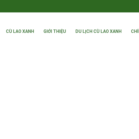
CÙ LAO XANH
GIỚI THIỆU
DU LỊCH CÙ LAO XANH
CHÍ