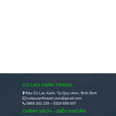
CÙ LAO XANH TRAVEL
Đảo Cù Lao Xanh, Tp.Quy nhơn, Bình Định
culaoxanhtravel.com@gmail.com
0868 302 239 – 0329 899 507
CHÍNH SÁCH – ĐIỀU KHOẢN