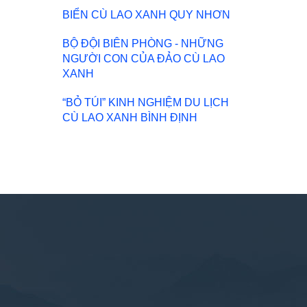
BIỂN CÙ LAO XANH QUY NHƠN
BỘ ĐỘI BIÊN PHÒNG - NHỮNG
NGƯỜI CON CỦA ĐẢO CÙ LAO
XANH
“BỎ TÚI” KINH NGHIỆM DU LỊCH
CÙ LAO XANH BÌNH ĐỊNH