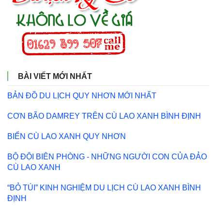
BÀI VIẾT MỚI NHẤT
BẢN ĐỒ DU LỊCH QUY NHƠN MỚI NHẤT
CƠN BÃO DAMREY TRÊN CÙ LAO XANH BÌNH ĐỊNH
BIỂN CÙ LAO XANH QUY NHƠN
BỘ ĐỘI BIÊN PHÒNG - NHỮNG NGƯỜI CON CỦA ĐẢO
CÙ LAO XANH
“BỎ TÚI” KINH NGHIỆM DU LỊCH CÙ LAO XANH BÌNH
ĐỊNH