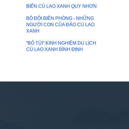
BIỂN CÙ LAO XANH QUY NHƠN
BỘ ĐỘI BIÊN PHÒNG - NHỮNG
NGƯỜI CON CỦA ĐẢO CÙ LAO
XANH
“BỎ TÚI” KINH NGHIỆM DU LỊCH
CÙ LAO XANH BÌNH ĐỊNH