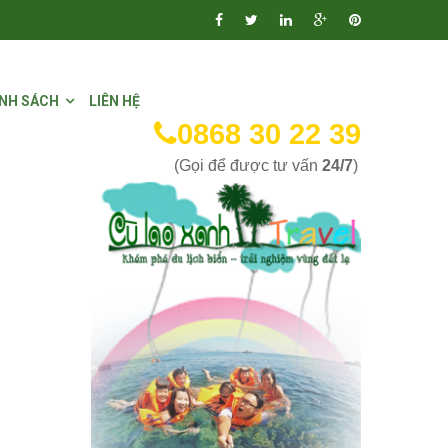
NH SÁCH
LIÊN HỆ
0868 30 22 39
(Gọi để được tư vấn
24/7
)