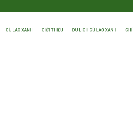
CÙ LAO XANH
GIỚI THIỆU
DU LỊCH CÙ LAO XANH
CHÍ