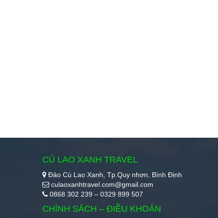
CÙ LAO XANH TRAVEL
Đảo Cù Lao Xanh, Tp.Quy nhơn, Bình Định
culaoxanhtravel.com@gmail.com
0868 302 239 – 0329 899 507
CHÍNH SÁCH – ĐIỀU KHOẢN