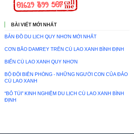
BÀI VIẾT MỚI NHẤT
BẢN ĐỒ DU LỊCH QUY NHƠN MỚI NHẤT
CƠN BÃO DAMREY TRÊN CÙ LAO XANH BÌNH ĐỊNH
BIỂN CÙ LAO XANH QUY NHƠN
BỘ ĐỘI BIÊN PHÒNG - NHỮNG NGƯỜI CON CỦA ĐẢO
CÙ LAO XANH
“BỎ TÚI” KINH NGHIỆM DU LỊCH CÙ LAO XANH BÌNH
ĐỊNH