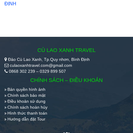
ĐỊNH
CÙ LAO XANH TRAVEL
Đảo Cù Lao Xanh, Tp.Quy nhơn, Bình Định
culaoxanhtravel.com@gmail.com
0868 302 239 – 0329 899 507
CHÍNH SÁCH – ĐIỀU KHOẢN
Bản quyền hình ảnh
Chính sách bảo mật
Điều khoản sử dụng
Chính sách hoàn hủy
Hình thức thanh toán
Hướng dẫn đặt Tour