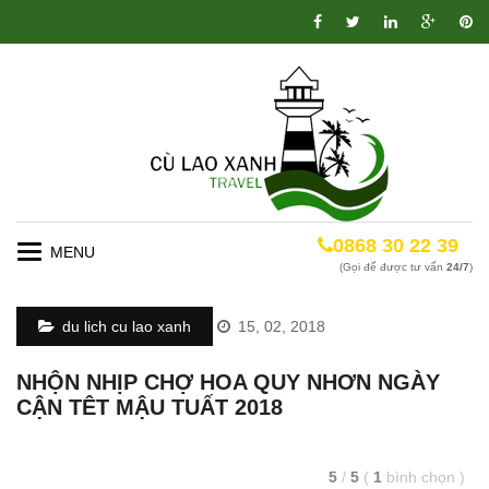
0868 30 22 39
Toggle
(Gọi để được tư vấn
24/7
)
navigation
du lich cu lao xanh
15, 02, 2018
NHỘN NHỊP CHỢ HOA QUY NHƠN NGÀY
CẬN TÊT MẬU TUẤT 2018
5
/
5
(
1
bình chọn
)