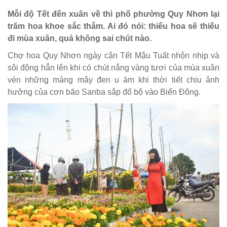
Mỗi độ Tết đến xuân về thì phố phường Quy Nhơn lại
trăm hoa khoe sắc thắm. Ai đó nói: thiếu hoa sẽ thiếu
đi mùa xuân, quả không sai chút nào.
Chợ hoa Quy Nhơn ngày cận Tết Mậu Tuất nhộn nhịp và
sôi động hẳn lên khi có chút nắng vàng tươi của mùa xuân
vén những mảng mây đen u ám khi thời tiết chịu ảnh
hưởng của cơn bão Sanba sắp đổ bộ vào Biển Đông.