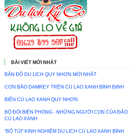
BÀI VIẾT MỚI NHẤT
BẢN ĐỒ DU LỊCH QUY NHƠN MỚI NHẤT
CƠN BÃO DAMREY TRÊN CÙ LAO XANH BÌNH ĐỊNH
BIỂN CÙ LAO XANH QUY NHƠN
BỘ ĐỘI BIÊN PHÒNG - NHỮNG NGƯỜI CON CỦA ĐẢO
CÙ LAO XANH
“BỎ TÚI” KINH NGHIỆM DU LỊCH CÙ LAO XANH BÌNH