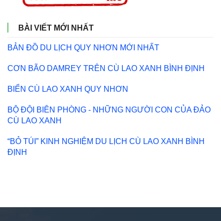
BÀI VIẾT MỚI NHẤT
BẢN ĐỒ DU LỊCH QUY NHƠN MỚI NHẤT
CƠN BÃO DAMREY TRÊN CÙ LAO XANH BÌNH ĐỊNH
BIỂN CÙ LAO XANH QUY NHƠN
BỘ ĐỘI BIÊN PHÒNG - NHỮNG NGƯỜI CON CỦA ĐẢO
CÙ LAO XANH
“BỎ TÚI” KINH NGHIỆM DU LỊCH CÙ LAO XANH BÌNH
ĐỊNH