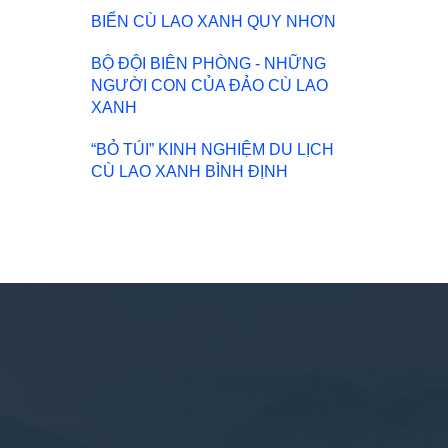
BIỂN CÙ LAO XANH QUY NHƠN
BỘ ĐỘI BIÊN PHÒNG - NHỮNG
NGƯỜI CON CỦA ĐẢO CÙ LAO
XANH
“BỎ TÚI” KINH NGHIỆM DU LỊCH
CÙ LAO XANH BÌNH ĐỊNH