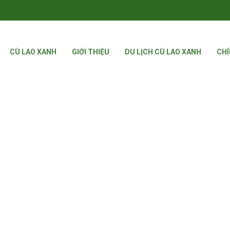
CÙ LAO XANH
GIỚI THIỆU
DU LỊCH CÙ LAO XANH
CHÍ