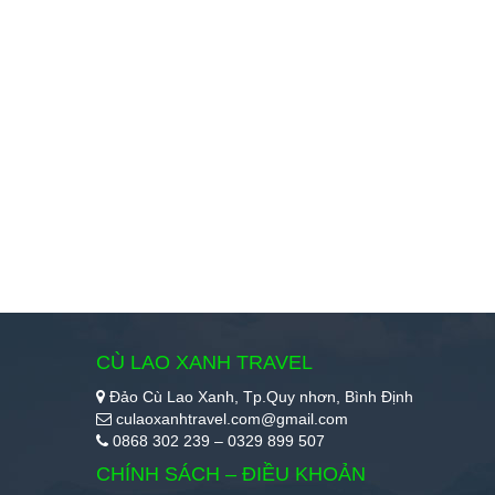
CÙ LAO XANH TRAVEL
Đảo Cù Lao Xanh, Tp.Quy nhơn, Bình Định
culaoxanhtravel.com@gmail.com
0868 302 239 – 0329 899 507
CHÍNH SÁCH – ĐIỀU KHOẢN