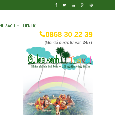
NH SÁCH
LIÊN HỆ
0868 30 22 39
(Gọi để được tư vấn
24/7
)