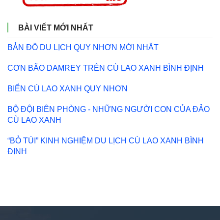
BÀI VIẾT MỚI NHẤT
BẢN ĐỒ DU LỊCH QUY NHƠN MỚI NHẤT
CƠN BÃO DAMREY TRÊN CÙ LAO XANH BÌNH ĐỊNH
BIỂN CÙ LAO XANH QUY NHƠN
BỘ ĐỘI BIÊN PHÒNG - NHỮNG NGƯỜI CON CỦA ĐẢO
CÙ LAO XANH
“BỎ TÚI” KINH NGHIỆM DU LỊCH CÙ LAO XANH BÌNH
ĐỊNH