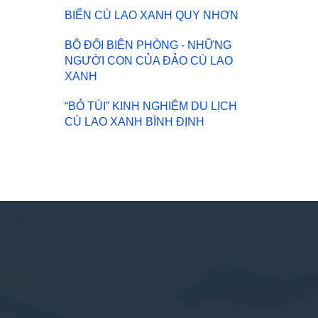
BIỂN CÙ LAO XANH QUY NHƠN
BỘ ĐỘI BIÊN PHÒNG - NHỮNG
NGƯỜI CON CỦA ĐẢO CÙ LAO
XANH
“BỎ TÚI” KINH NGHIỆM DU LỊCH
CÙ LAO XANH BÌNH ĐỊNH