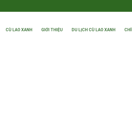
CÙ LAO XANH
GIỚI THIỆU
DU LỊCH CÙ LAO XANH
CHÍ