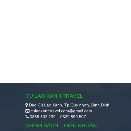
CÙ LAO XANH TRAVEL
Đảo Cù Lao Xanh, Tp.Quy nhơn, Bình Định
culaoxanhtravel.com@gmail.com
0868 302 239 – 0329 899 507
CHÍNH SÁCH – ĐIỀU KHOẢN