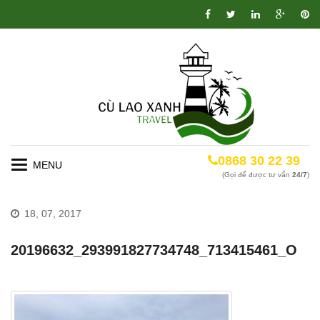
0868 30 22 39
Toggle
(Gọi để được tư vấn
24/7
)
navigation
18, 07, 2017
20196632_293991827734748_713415461_O