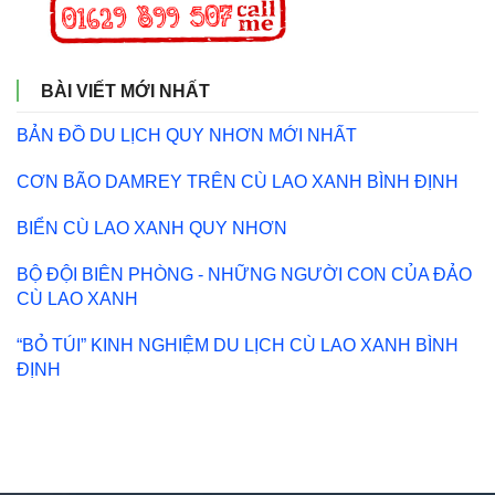
BÀI VIẾT MỚI NHẤT
BẢN ĐỒ DU LỊCH QUY NHƠN MỚI NHẤT
CƠN BÃO DAMREY TRÊN CÙ LAO XANH BÌNH ĐỊNH
BIỂN CÙ LAO XANH QUY NHƠN
BỘ ĐỘI BIÊN PHÒNG - NHỮNG NGƯỜI CON CỦA ĐẢO
CÙ LAO XANH
“BỎ TÚI” KINH NGHIỆM DU LỊCH CÙ LAO XANH BÌNH
ĐỊNH