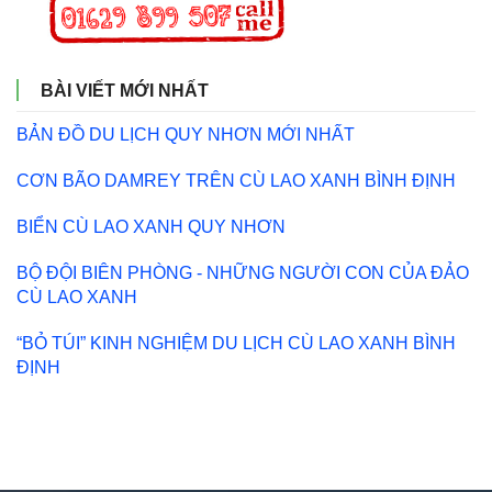
BÀI VIẾT MỚI NHẤT
BẢN ĐỒ DU LỊCH QUY NHƠN MỚI NHẤT
CƠN BÃO DAMREY TRÊN CÙ LAO XANH BÌNH ĐỊNH
BIỂN CÙ LAO XANH QUY NHƠN
BỘ ĐỘI BIÊN PHÒNG - NHỮNG NGƯỜI CON CỦA ĐẢO
CÙ LAO XANH
“BỎ TÚI” KINH NGHIỆM DU LỊCH CÙ LAO XANH BÌNH
ĐỊNH