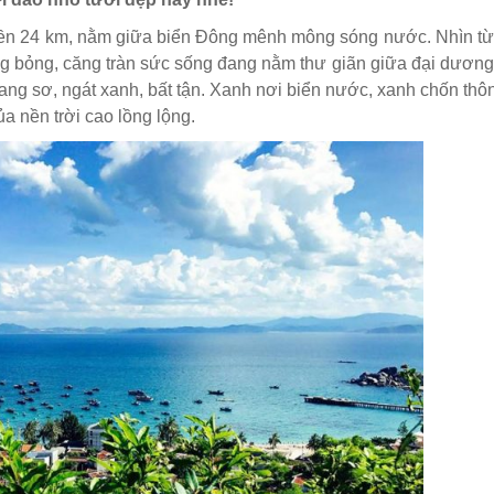
n 24 km, nằm giữa biển Đông mênh mông sóng nước. Nhìn từ 
ng bỏng, căng tràn sức sống đang nằm thư giãn giữa đại dươn
g sơ, ngát xanh, bất tận. Xanh nơi biển nước, xanh chốn thô
a nền trời cao lồng lộng.