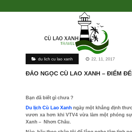
du lich cu lao xanh
22, 11, 2017
ĐẢO NGỌC CÙ LAO XANH – ĐIỂM ĐẾ
Bạn đã biết gì chưa ?
Du lịch Cù Lao Xanh
ngày một khẳng định thươ
vươn xa hơn khi VTV4 vừa làm một phóng sự
Xanh – Nhơn Châu.
Nào, hãy theo chân tôi để lắng nghe tâm tình n