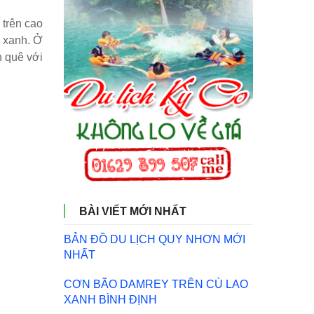
trên cao
g xanh. Ở
n quê với
BÀI VIẾT MỚI NHẤT
BẢN ĐỒ DU LỊCH QUY NHƠN MỚI
NHẤT
CƠN BÃO DAMREY TRÊN CÙ LAO
XANH BÌNH ĐỊNH