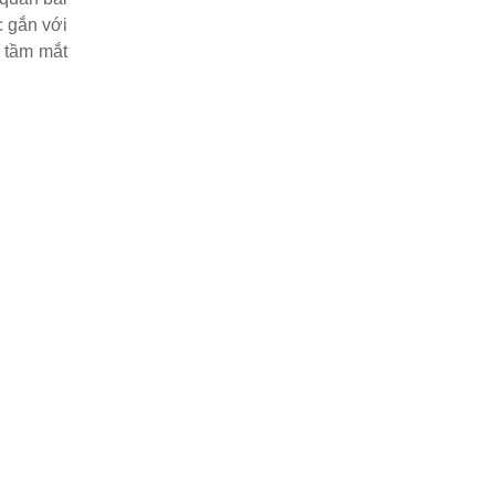
c gắn với
o tầm mắt