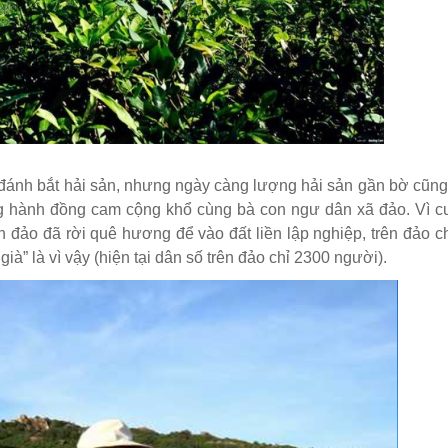
đánh bắt hải sản, nhưng ngày càng lượng hải sản gần bờ cũng
ng hành đồng cam cộng khổ cùng bà con ngư dân xã đảo. Vì c
n đảo đã rời quê hương để vào đất liền lập nghiệp, trên đảo c
ià” là vì vậy (hiện tại dân số trên đảo chỉ 2300 người).