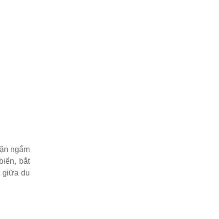
lặn ngắm
biển, bắt
t giữa du