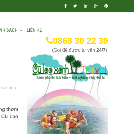
NH SÁCH
LIÊN HỆ
0868 30 22 39
(Gọi để được tư vấn
24/7
)
nh chọn
)
ếng thơm
o Cù Lao