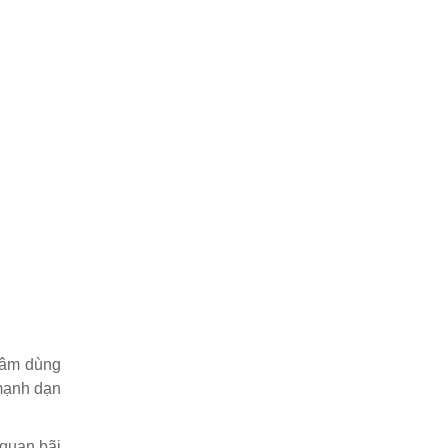
tâm dùng
 mạnh dạn
quan bãi