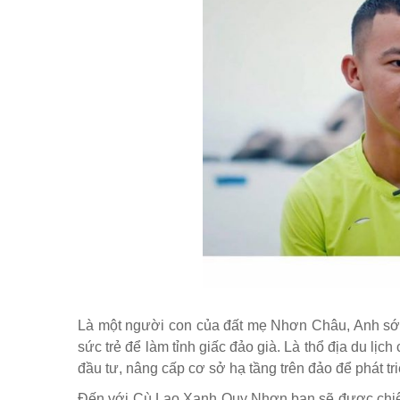
Là một người con của đất mẹ Nhơn Châu, Anh sớm
sức trẻ để làm tỉnh giấc đảo già. Là thổ địa du lị
đầu tư, nâng cấp cơ sở hạ tầng trên đảo để phát tri
Đến với Cù Lao Xanh Quy Nhơn bạn sẽ được chiê