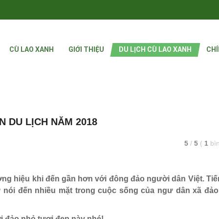
CÙ LAO XANH
GIỚI THIỆU
DU LỊCH CÙ LAO XANH
CHÍ
N DU LỊCH NĂM 2018
5
/
5
(
1
bì
ng hiệu khi đến gần hơn với đông đảo người dân Việt. Ti
 nói đến nhiều mặt trong cuộc sống của ngư dân xã đả
ơi đảo nhỏ tươi đẹp này nhé!