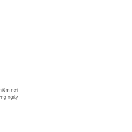
hiếm nơi
ơng ngày