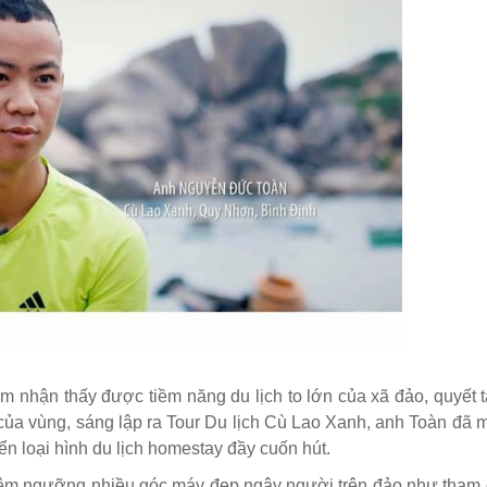
 nhận thấy được tiềm năng du lịch to lớn của xã đảo, quyết 
ch của vùng, sáng lập ra Tour Du lịch Cù Lao Xanh, anh Toàn đã
ển loại hình du lịch homestay đầy cuốn hút.
m ngưỡng nhiều góc máy đẹp ngây người trên đảo như tham 