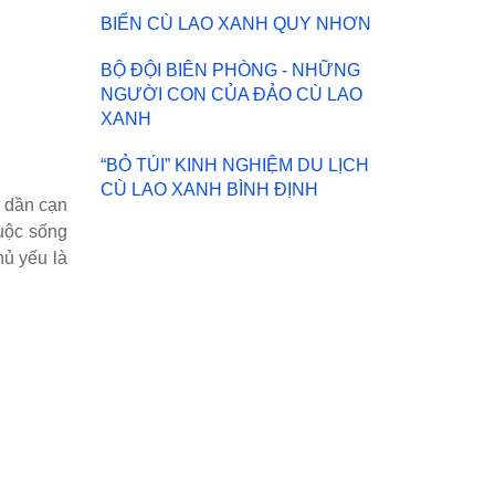
BIỂN CÙ LAO XANH QUY NHƠN
BỘ ĐỘI BIÊN PHÒNG - NHỮNG
NGƯỜI CON CỦA ĐẢO CÙ LAO
XANH
“BỎ TÚI” KINH NGHIỆM DU LỊCH
CÙ LAO XANH BÌNH ĐỊNH
 dần cạn
uộc sống
hủ yếu là