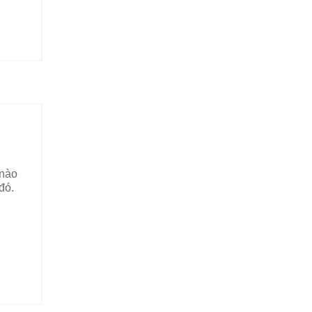
 nào
đó.
ã