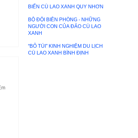
BIỂN CÙ LAO XANH QUY NHƠN
BỘ ĐỘI BIÊN PHÒNG - NHỮNG
NGƯỜI CON CỦA ĐẢO CÙ LAO
XANH
“BỎ TÚI” KINH NGHIỆM DU LỊCH
CÙ LAO XANH BÌNH ĐỊNH
 Em