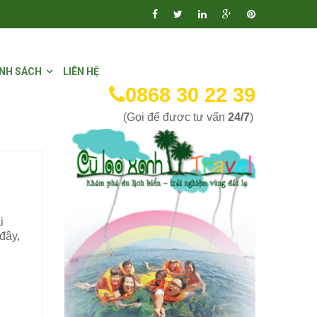
NH SÁCH
LIÊN HỆ
0868 30 22 39
(Gọi để được tư vấn
24/7
)
i
đây,