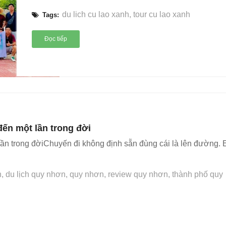
du lich cu lao xanh
,
tour cu lao xanh
Tags:
Đọc tiếp
đến một lần trong đời
lần trong đờiChuyến đi không định sẵn đùng cái là lên đường.
h
,
du lịch quy nhơn
,
quy nhơn
,
review quy nhơn
,
thành phố quy