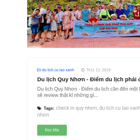
du lich cu lao xanh
Th11 12, 2019
Du lịch Quy Nhơn - Điểm du lịch phải 
Du lịch Quy Nhơn - Điểm du lịch cần đến một 
sẽ review thật kĩ những gì...
check in quy nhơn
,
du lich cu lao xan
Tags:
nhơn
Đọc tiếp