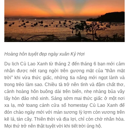
Hoàng hôn tuyệt đẹp ngày xuân Kỷ Hợi
Du lịch Cù Lao Xanh từ tháng 2 đến tháng 6 bạn mới cảm
nhận được nét rạng ngời trên gương mặt của “thần mặt
trời” khi vừa thức giấc, những tia nắng mới ngọt lành và
trong trẻo làm sao. Chiều tà trở nên tình và đậm chất thơ,
cảnh hoàng hôn buông dài trên biển, nhẹ nhàng bủa vây
lấy hòn đảo nhỏ xinh. Sáng sớm mai thức giấc ở một nơi
xa lạ, mở toang cánh cửa sổ homestay Cù Lao Xanh để
đón chào ngày mới với màn sương lỳ lợm còn vương trên
kẽ lá, tán cây. Thiên thời và địa lợi, chỉ còn chờ nhân hòa.
Mọi thứ trở nên thật tuyệt vời khi tiết trời ủng hộ.