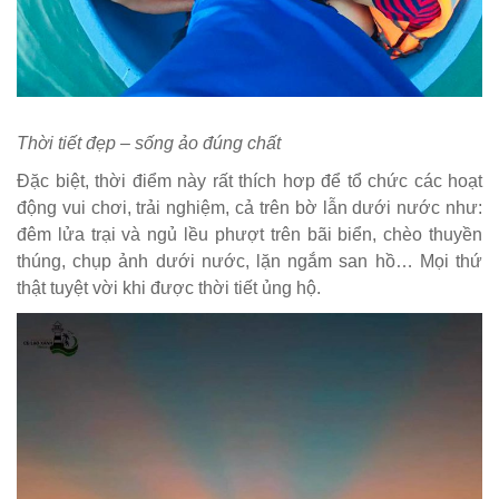
Thời tiết đẹp – sống ảo đúng chất
Đặc biệt, thời điểm này rất thích hơp để tổ chức các hoạt
động vui chơi, trải nghiệm, cả trên bờ lẫn dưới nước như:
đêm lửa trại và ngủ lều phượt trên bãi biển, chèo thuyền
thúng, chụp ảnh dưới nước, lặn ngắm san hồ… Mọi thứ
thật tuyệt vời khi được thời tiết ủng hộ.