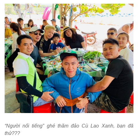
“Người nổi tiếng” ghé thăm đảo Cù Lao Xanh, bạn đã
thử???