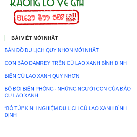
BÀI VIẾT MỚI NHẤT
BẢN ĐỒ DU LỊCH QUY NHƠN MỚI NHẤT
CƠN BÃO DAMREY TRÊN CÙ LAO XANH BÌNH ĐỊNH
BIỂN CÙ LAO XANH QUY NHƠN
BỘ ĐỘI BIÊN PHÒNG - NHỮNG NGƯỜI CON CỦA ĐẢO
CÙ LAO XANH
“BỎ TÚI” KINH NGHIỆM DU LỊCH CÙ LAO XANH BÌNH
ĐỊNH