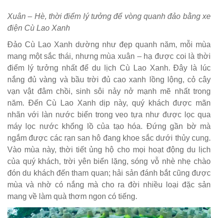
Xuân – Hè, thời điểm lý tưởng để vòng quanh đảo bằng xe
điện Cù Lao Xanh
Đảo Cù Lao Xanh dường như đẹp quanh năm, mỗi mùa
mang một sắc thái, nhưng mùa xuân – hạ được coi là thời
điểm lý tưởng nhất để du lịch Cù Lao Xanh. Đây là lúc
nắng đủ vàng và bầu trời đủ cao xanh lồng lộng, cỏ cây
vạn vật đâm chồi, sinh sôi nảy nở mạnh mẽ nhất trong
năm. Đến Cù Lao Xanh dịp này, quý khách được mãn
nhãn với làn nước biển trong veo tựa như được lọc qua
máy lọc nước khổng lồ của tạo hóa. Đứng gần bờ mà
ngắm được các rạn san hô đang khoe sắc dưới thủy cung.
Vào mùa này, thời tiết ủng hộ cho mọi hoạt động du lịch
của quý khách, trời yên biển lặng, sóng vỗ nhè nhẹ chào
đón du khách đến tham quan; hải sản đánh bắt cũng được
mùa và nhờ có nắng mà cho ra đời nhiều loại đặc sản
mang về làm quà thơm ngon có tiếng.