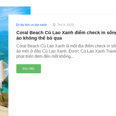
du lich cu lao xanh
Th6 9, 2020
Coral Beach Cù Lao Xanh điểm check in sốn
ảo không thể bỏ qua
Coral Beach Cù Lao Xanh là một địa điểm check in s
ảo mới ở đảo Cù Lao Xanh. Được Cù Lao Xanh Trave
phát triển đem đến một không...
Đọc tiếp