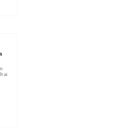
a
ận
t ai