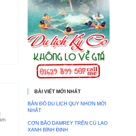
BÀI VIẾT MỚI NHẤT
BẢN ĐỒ DU LỊCH QUY NHƠN MỚI
NHẤT
c
làm
CƠN BÃO DAMREY TRÊN CÙ LAO
XANH BÌNH ĐỊNH