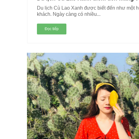
Du lịch Cù Lao Xanh được biết đến như một h
khách. Ngày càng có nhiều...
Đọc tiếp