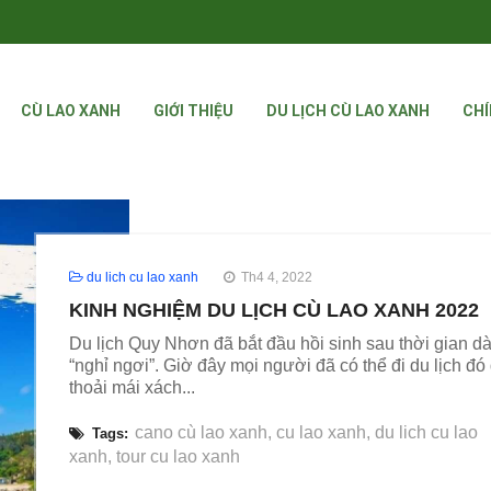
CÙ LAO XANH
GIỚI THIỆU
DU LỊCH CÙ LAO XANH
CHÍ
du lich cu lao xanh
Th4 4, 2022
KINH NGHIỆM DU LỊCH CÙ LAO XANH 2022
Du lịch Quy Nhơn đã bắt đầu hồi sinh sau thời gian dà
“nghỉ ngơi”. Giờ đây mọi người đã có thể đi du lịch đó 
thoải mái xách...
cano cù lao xanh
,
cu lao xanh
,
du lich cu lao
Tags:
xanh
,
tour cu lao xanh