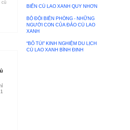
 cù
BIỂN CÙ LAO XANH QUY NHƠN
BỘ ĐỘI BIÊN PHÒNG - NHỮNG
NGƯỜI CON CỦA ĐẢO CÙ LAO
XANH
“BỎ TÚI” KINH NGHIỆM DU LỊCH
CÙ LAO XANH BÌNH ĐỊNH
đủ
hỉ
21