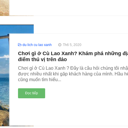
du lich cu lao xanh
Th6 5, 2020
Chơi gì ở Cù Lao Xanh? Khám phá những đị
điểm thú vị trên đảo
Chơi gì ở Cù Lao Xanh ? Đây là câu hỏi chúng tôi nh
được nhiều nhất khi gặp khách hàng của mình. Hầu hế
cũng muốn tìm hiểu...
Đọc tiếp