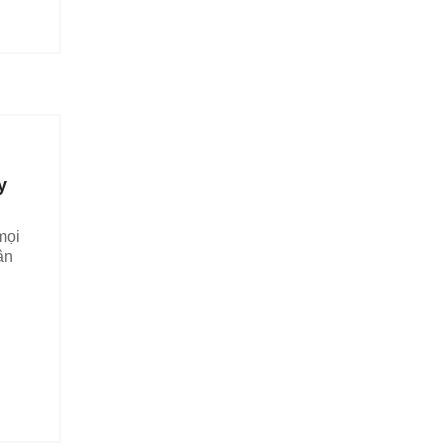
y
mọi
ân