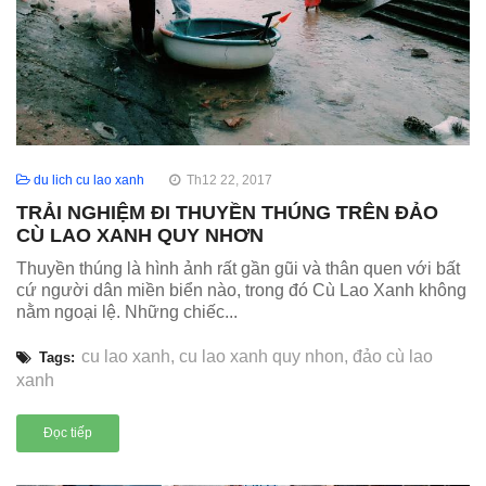
du lich cu lao xanh
Th12 22, 2017
TRẢI NGHIỆM ĐI THUYỀN THÚNG TRÊN ĐẢO
CÙ LAO XANH QUY NHƠN
Thuyền thúng là hình ảnh rất gần gũi và thân quen với bất
cứ người dân miền biển nào, trong đó Cù Lao Xanh không
nằm ngoại lệ. Những chiếc...
cu lao xanh
,
cu lao xanh quy nhon
,
đảo cù lao
Tags:
xanh
Đọc tiếp