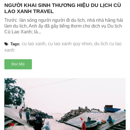
NGƯỜI KHAI SINH THƯƠNG HIỆU DU LỊCH CÙ
LAO XANH TRAVEL
Trước làn sóng người người đi du lịch, nhà nhà hăng hái
làm du lịch, Anh ấy đã gây tiếng thơm cho dịch vụ Du lịch
Cù Lao Xanh; là...
cu lao xanh
,
cu lao xanh quy nhon
,
du lich cu lao
Tags:
xanh
Đọc tiếp