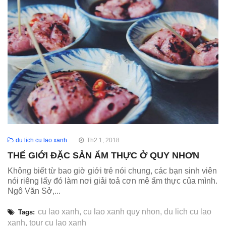
du lich cu lao xanh
Th2 1, 2018
THẾ GIỚI ĐẶC SẢN ẨM THỰC Ở QUY NHƠN
Không biết từ bao giờ giới trẻ nói chung, các bạn sinh viên
nói riêng lấy đó làm nơi giải toả cơn mê ẩm thực của mình.
Ngô Văn Sở,...
cu lao xanh
,
cu lao xanh quy nhon
,
du lich cu lao
Tags:
xanh
,
tour cu lao xanh