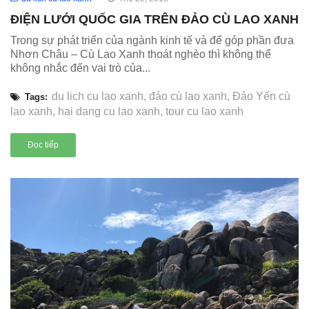
ĐIỆN LƯỚI QUỐC GIA TRÊN ĐẢO CÙ LAO XANH
Trong sự phát triển của ngành kinh tế và để góp phần đưa
Nhơn Châu – Cù Lao Xanh thoát nghèo thì không thể
không nhắc đến vai trò của...
du lich cu lao xanh
,
đảo cù lao xanh
,
Đảo Yến cù
Tags:
lao xanh
,
hai dang cu lao xanh
,
tour cu lao xanh
Đọc tiếp