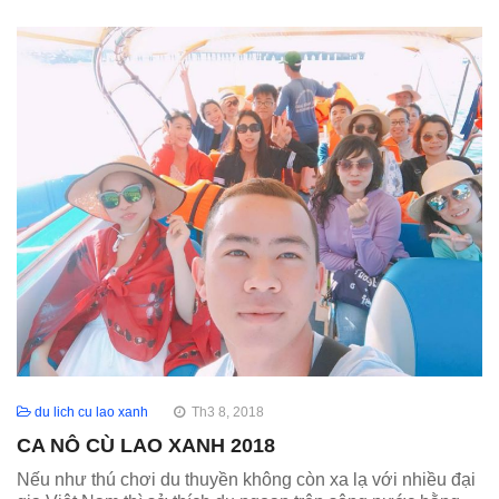
du lich cu lao xanh
Th3 8, 2018
CA NÔ CÙ LAO XANH 2018
Nếu như thú chơi du thuyền không còn xa lạ với nhiều đại