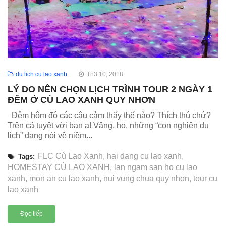
du lich cu lao xanh
Th3 10, 2018
LÝ DO NÊN CHỌN LỊCH TRÌNH TOUR 2 NGÀY 1
ĐÊM Ở CÙ LAO XANH QUY NHƠN
Đêm hôm đó các cậu cảm thấy thế nào? Thích thú chứ?
Trên cả tuyệt vời bạn ạ! Vâng, họ, những “con nghiện du
lịch” đang nói về niềm...
FLC Cù Lao Xanh
,
hai dang cu lao xanh
,
Tags:
HOMESTAY CÙ LAO XANH
,
lan ngam san ho cu lao
xanh
,
mon an cu lao xanh
,
nui vung chua quy nhon
,
tour cu
lao xanh
Đọc tiếp