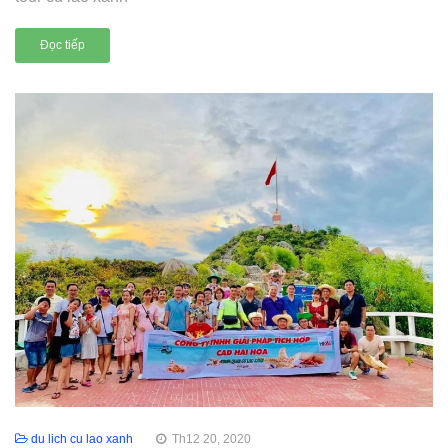
Đọc tiếp
du lich cu lao xanh
Th12 20, 2020