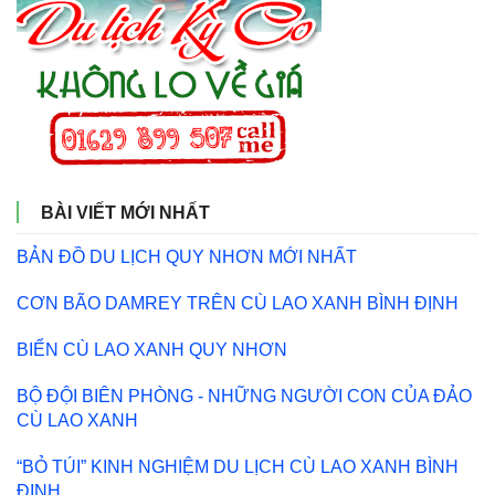
BÀI VIẾT MỚI NHẤT
BẢN ĐỒ DU LỊCH QUY NHƠN MỚI NHẤT
CƠN BÃO DAMREY TRÊN CÙ LAO XANH BÌNH ĐỊNH
BIỂN CÙ LAO XANH QUY NHƠN
BỘ ĐỘI BIÊN PHÒNG - NHỮNG NGƯỜI CON CỦA ĐẢO
CÙ LAO XANH
“BỎ TÚI” KINH NGHIỆM DU LỊCH CÙ LAO XANH BÌNH
ĐỊNH