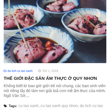
du lich cu lao xanh
Th2 1, 2018
THẾ GIỚI ĐẶC SẢN ẨM THỰC Ở QUY NHƠN
Không biết từ bao giờ giới trẻ nói chung, các bạn sinh viên
nói riêng lấy đó làm nơi giải toả cơn mê ẩm thực của mình.
Ngô Văn Sở,...
cu lao xanh
,
cu lao xanh quy nhon
,
du lich cu lao
Tags: