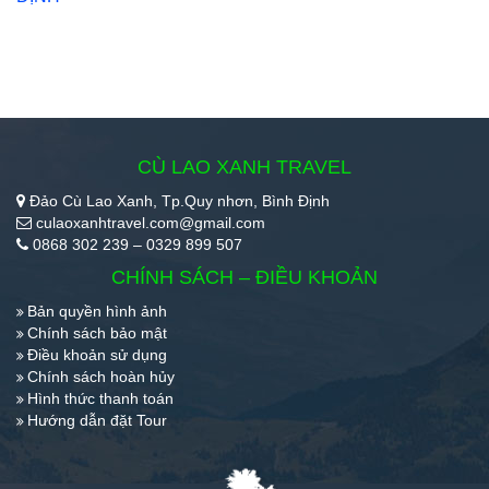
CÙ LAO XANH TRAVEL
Đảo Cù Lao Xanh, Tp.Quy nhơn, Bình Định
culaoxanhtravel.com@gmail.com
0868 302 239 – 0329 899 507
CHÍNH SÁCH – ĐIỀU KHOẢN
Bản quyền hình ảnh
Chính sách bảo mật
Điều khoản sử dụng
Chính sách hoàn hủy
Hình thức thanh toán
Hướng dẫn đặt Tour