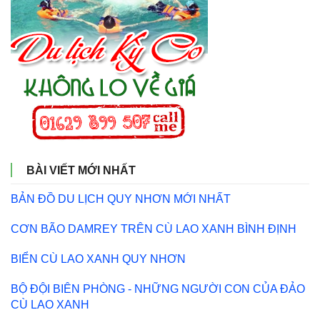
BÀI VIẾT MỚI NHẤT
BẢN ĐỒ DU LỊCH QUY NHƠN MỚI NHẤT
CƠN BÃO DAMREY TRÊN CÙ LAO XANH BÌNH ĐỊNH
BIỂN CÙ LAO XANH QUY NHƠN
BỘ ĐỘI BIÊN PHÒNG - NHỮNG NGƯỜI CON CỦA ĐẢO
CÙ LAO XANH