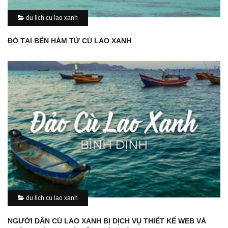
du lich cu lao xanh
ĐÒ TẠI BẾN HÀM TỬ CÙ LAO XANH
du lich cu lao xanh
NGƯỜI DÂN CÙ LAO XANH BỊ DỊCH VỤ THIẾT KẾ WEB VÀ