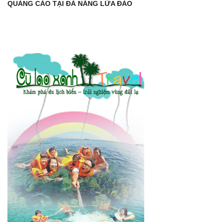
QUẢNG CÁO TẠI ĐÀ NẴNG LỪA ĐẢO