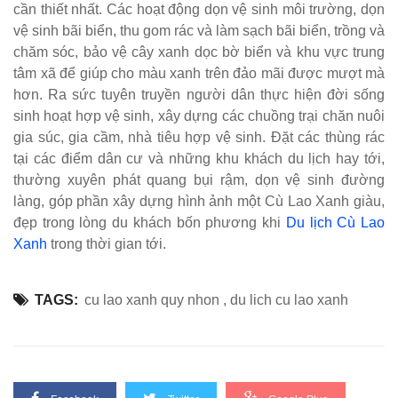
cần thiết nhất. Các hoạt động dọn vệ sinh môi trường, dọn
vệ sinh bãi biển, thu gom rác và làm sạch bãi biển, trồng và
chăm sóc, bảo vệ cây xanh dọc bờ biển và khu vực trung
tâm xã để giúp cho màu xanh trên đảo mãi được mượt mà
hơn. Ra sức tuyên truyền người dân thực hiện đời sống
sinh hoạt hợp vệ sinh, xây dựng các chuồng trại chăn nuôi
gia súc, gia cầm, nhà tiêu hợp vệ sinh. Đặt các thùng rác
tại các điểm dân cư và những khu khách du lịch hay tới,
thường xuyên phát quang bụi rậm, dọn vệ sinh đường
làng, góp phần xây dựng hình ảnh một Cù Lao Xanh giàu,
đẹp trong lòng du khách bốn phương khi
Du lịch Cù Lao
Xanh
trong thời gian tới.
TAGS:
cu lao xanh quy nhon
,
du lich cu lao xanh