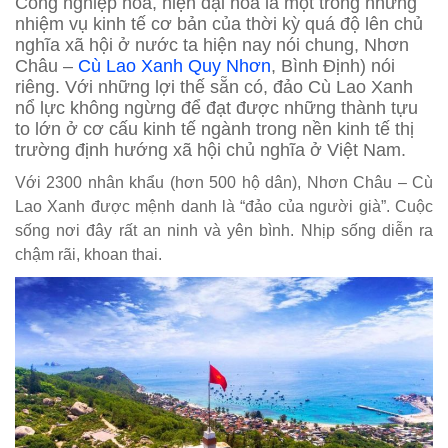
Công nghiệp hoá, hiện đại hoá là một trong những
nhiệm vụ kinh tế cơ bản của thời kỳ quá độ lên chủ
nghĩa xã hội ở nước ta hiện nay nói chung, Nhơn
Châu –
Cù Lao Xanh Quy Nhơn
, Bình Định) nói
riêng. Với những lợi thế sẵn có, đảo Cù Lao Xanh
nổ lực không ngừng để đạt được những thành tựu
to lớn ở cơ cấu kinh tế ngành trong nền kinh tế thị
trường định hướng xã hội chủ nghĩa ở Việt Nam.
Với 2300 nhân khẩu (hơn 500 hộ dân), Nhơn Châu – Cù
Lao Xanh được mệnh danh là “đảo của người già”. Cuộc
sống nơi đây rất an ninh và yên bình. Nhịp sống diễn ra
chậm rãi, khoan thai.