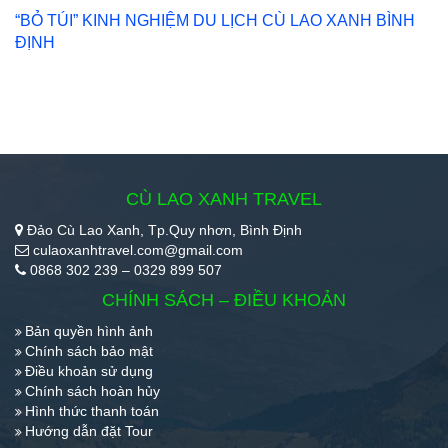
“BỎ TÚI” KINH NGHIỆM DU LỊCH CÙ LAO XANH BÌNH
ĐỊNH
CÙ LAO XANH TRAVEL
Đảo Cù Lao Xanh, Tp.Quy nhơn, Bình Định
culaoxanhtravel.com@gmail.com
0868 302 239 – 0329 899 507
CHÍNH SÁCH – ĐIỀU KHOẢN
Bản quyền hình ảnh
Chính sách bảo mật
Điều khoản sử dụng
Chính sách hoàn hủy
Hình thức thanh toán
Hướng dẫn đặt Tour