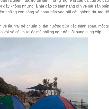
 dân ra ghềnh đá, trổ tài làm những “nghệ sĩ câu cá”, được câ
ơi đây không những là hải đảo có tiềm năng lớn về hải sản biể
nên những con sóng xô nhau tràn vào bãi cát, ghềnh đá, tạo điề
 về lều trại để chuẩn bị tận hưởng bữa tiệc thịnh soạn, một g
so với số cá, mực, ốc mà những ngư dân tốt bụng cung cấp.