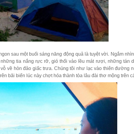
 ngon sau một buổi sáng năng động quả là tuyệt vời. Ngắm nhìn
i những tia nắng rực rỡ, gió thổi vào lều mát rượi, những tán
o vỗ về hòn đảo giấc trưa. Chúng tôi như lạc vào thiên đường n
trên bãi biển lúc này chợt hóa thành tòa lâu đài thơ mộng trên cá