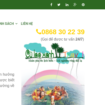
NH SÁCH
LIÊN HỆ
0868 30 22 39
(Gọi để được tư vấn
24/7
)
tận hưởng
ược biết
 đường về