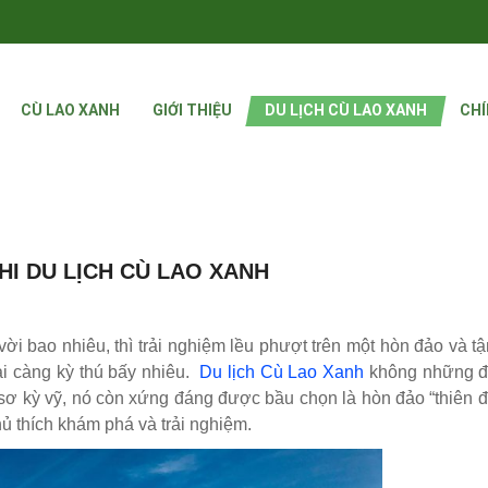
CÙ LAO XANH
GIỚI THIỆU
DU LỊCH CÙ LAO XANH
CHÍ
HI DU LỊCH CÙ LAO XANH
vời bao nhiêu, thì trải nghiệm lều phượt trên một hòn đảo và 
i càng kỳ thú bấy nhiêu.
Du lịch Cù Lao Xanh
không những đ
g sơ kỳ vỹ, nó còn xứng đáng được bầu chọn là hòn đảo “thiên
ủ thích khám phá và trải nghiệm.