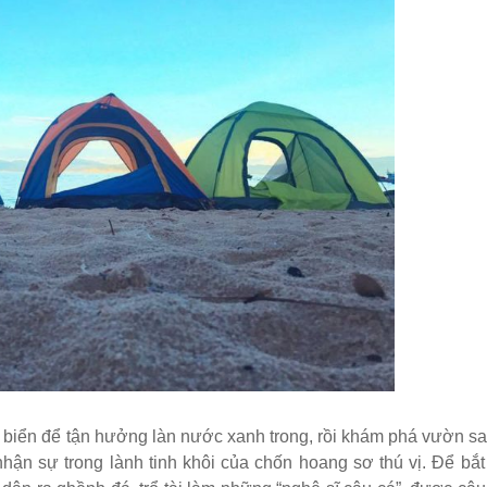
ra biển để tận hưởng làn nước xanh trong, rồi khám phá vườn s
nhận sự trong lành tinh khôi của chốn hoang sơ thú vị. Để bắ