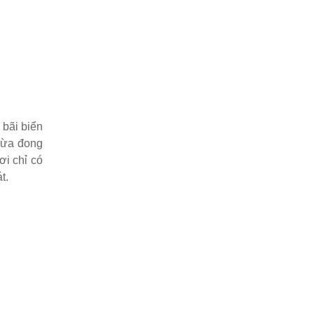
 bãi biển
 dừa đong
ơi chỉ có
t.