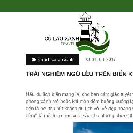
du lich cu lao xanh
11, 08, 2017
TRẢI NGHIỆM NGỦ LỀU TRÊN BIỂN K
Nếu du lịch biển mang lại cho bạn cảm giác tuyệt 
phong cảnh mê hoặc khi màn đêm buông xuống lạ
đến là nơi thu hút khách du lịch với vẻ đẹp hoan
đêm”, là một lựa chọn xuất sắc cho những phượt th