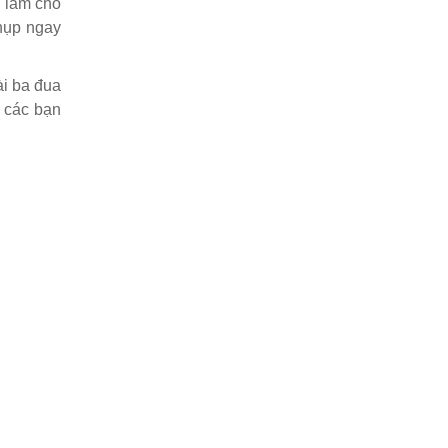
h làm cho
hụp ngay
ài ba đua
, các bạn