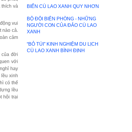
 thích và
BIỂN CÙ LAO XANH QUY NHƠN
BỘ ĐỘI BIÊN PHÒNG - NHỮNG
 động vui
NGƯỜI CON CỦA ĐẢO CÙ LAO
 nào cả.
XANH
 toàn cảm
“BỎ TÚI” KINH NGHIỆM DU LỊCH
CÙ LAO XANH BÌNH ĐỊNH
 của đời
 quen với
 nghỉ hay
 lều xinh
hì có thể
 dựng lều
 hội trại