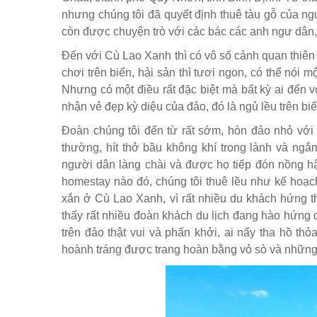
nhưng chúng tôi đã quyết định thuê tàu gỗ của n
còn được chuyện trò với các bác các anh ngư dân
Đến với Cù Lao Xanh thì có vô số cảnh quan thiên
chơi trên biển, hải sản thì tươi ngon, có thể nói 
Nhưng có một điều rất đặc biệt mà bất kỳ ai đến
nhận vẻ đẹp kỳ diệu của đảo, đó là ngủ lều trên bi
Đoàn chúng tôi đến từ rất sớm, hòn đảo nhỏ với
thường, hít thở bầu không khí trong lành và ngắm
người dân làng chài và được họ tiếp đón nồng hậ
homestay nào đó, chúng tôi thuê lều như kế hoạch
xắn ở Cù Lao Xanh, vì rất nhiều du khách hứng th
thấy rất nhiều đoàn khách du lịch đang hào hứng 
trên đảo thật vui và phấn khởi, ai nấy tha hồ thỏ
hoành tráng được trang hoàn bằng vỏ sò và những