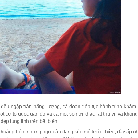
i đều ngập tràn năng lượng, cả đoàn tiếp tục hành trình khám
cột cờ tổ quốc gần đó và cả một số nơi khác rất thú vị, và khôn
đẹp lung linh trên bãi biển.
i hoàng hôn, những ngư dân đang kéo mẻ lưới chiều, đầy ấp n