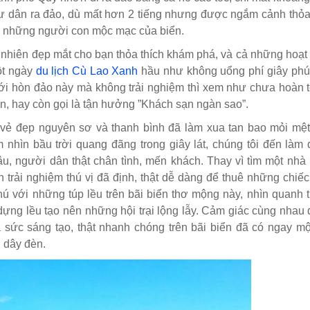
gư dân ra đảo, dù mất hơn 2 tiếng nhưng được ngắm cảnh thỏa
, những người con mộc mạc của biển.
 nhiên đẹp mắt cho bạn thỏa thích khám phá, và cả những hoạt
một ngày
du lịch Cù Lao Xanh
hầu như không uổng phí giây phút
 với hòn đảo này mà không trải nghiệm thì xem như chưa hoàn
ển, hay còn gọi là tận hưởng ”Khách sạn ngàn sao”.
 vẻ đẹp nguyên sơ và thanh bình đã làm xua tan bao mỏi mệt
 nhìn bầu trời quang đãng trong giây lát, chúng tôi đến làm
u, người dân thật chân tình, mến khách. Thay vì tìm một nhà
 trải nghiệm thú vị đã định, thật dễ dàng để thuê những chiếc
ú với những túp lều trên bãi biển thơ mộng này, nhìn quanh t
dựng lều tạo nên những hội trại lộng lẫy. Cảm giác cùng nhau
a sức sáng tạo, thật nhanh chóng trên bãi biển đã có ngay một
 dây đèn.