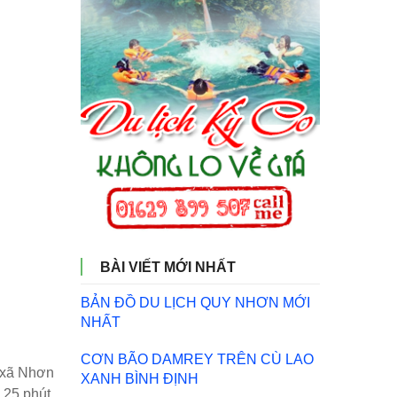
BÀI VIẾT MỚI NHẤT
BẢN ĐỒ DU LỊCH QUY NHƠN MỚI
NHẤT
CƠN BÃO DAMREY TRÊN CÙ LAO
c xã Nhơn
XANH BÌNH ĐỊNH
 25 phút,