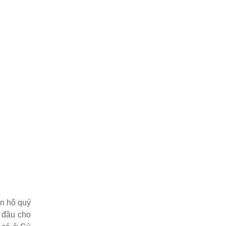
an hô quý
t đầu cho