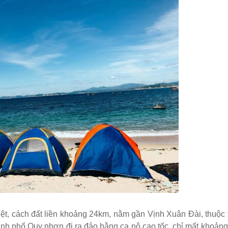
iệt, cách đất liền khoảng 24km, nằm gần Vịnh Xuân Đài, thuộ
nh phố Quy nhơn đi ra đảo bằng ca nô cao tốc, chỉ mất khoảng