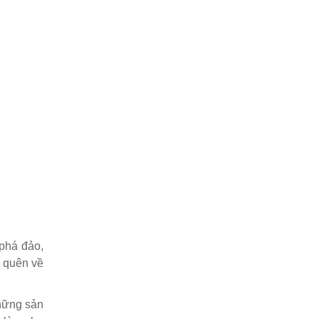
 phá đảo,
g quên về
hững sản