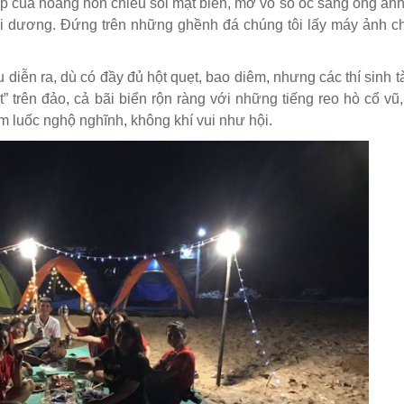
đẹp của hoàng hôn chiếu soi mặt biển, mớ vỏ sò ốc sáng óng án
i dương. Đứng trên những ghềnh đá chúng tôi lấy máy ảnh c
đầu diễn ra, dù có đầy đủ hột quẹt, bao diêm, nhưng các thí sinh t
” trên đảo, cả bãi biển rộn ràng với những tiếng reo hò cổ vũ
m luốc nghộ nghĩnh, không khí vui như hội.