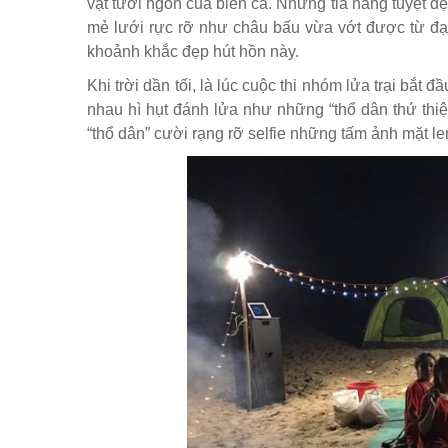
vật tươi ngon của biển cả. Những tia nắng tuyệt 
mẻ lưới rực rỡ như châu bấu vừa vớt được từ đạ
khoảnh khắc đẹp hút hồn này.
Khi trời dần tối, là lúc cuộc thi nhóm lửa trại bắt 
nhau hì hụt đánh lửa như những “thổ dân thứ thiệt
“thổ dân” cười rạng rỡ selfie những tấm ảnh mặt le