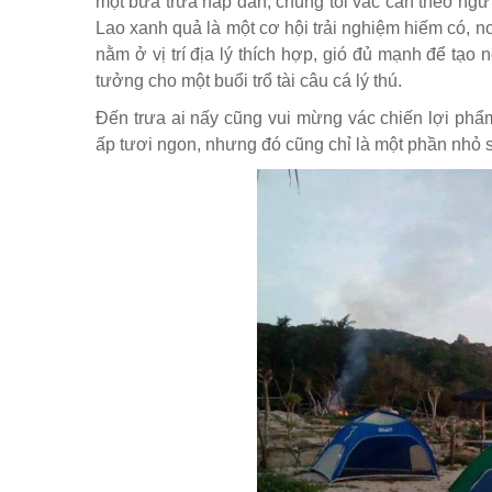
một bữa trưa hấp dẫn, chúng tôi vác cần theo ngư
Lao xanh quả là một cơ hội trải nghiệm hiếm có, n
nằm ở vị trí địa lý thích hợp, gió đủ mạnh để tạo 
tưởng cho một buổi trổ tài câu cá lý thú.
Đến trưa ai nấy cũng vui mừng vác chiến lợi phẩm
ấp tươi ngon, nhưng đó cũng chỉ là một phần nhỏ 